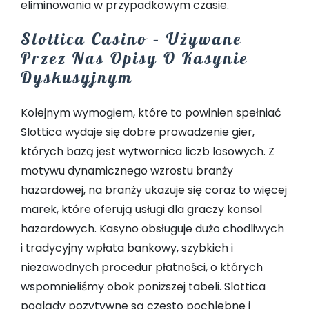
eliminowania w przypadkowym czasie.
Slottica Casino – Używane
Przez Nas Opisy O Kasynie
Dyskusyjnym
Kolejnym wymogiem, które to powinien spełniać
Slottica wydaje się dobre prowadzenie gier,
których bazą jest wytwornica liczb losowych. Z
motywu dynamicznego wzrostu branży
hazardowej, na branży ukazuje się coraz to więcej
marek, które oferują usługi dla graczy konsol
hazardowych. Kasyno obsługuje dużo chodliwych
i tradycyjny wpłata bankowy, szybkich i
niezawodnych procedur płatności, o których
wspomnieliśmy obok poniższej tabeli. Slottica
poglądy pozytywne są często pochlebne i