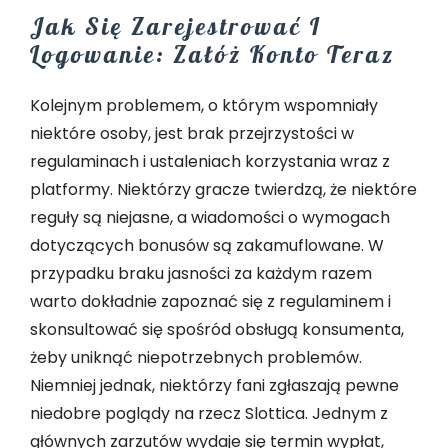
Jak Się Zarejestrować I
Logowanie: Załóż Konto Teraz
Kolejnym problemem, o którym wspomniały
niektóre osoby, jest brak przejrzystości w
regulaminach i ustaleniach korzystania wraz z
platformy. Niektórzy gracze twierdzą, że niektóre
reguły są niejasne, a wiadomości o wymogach
dotyczących bonusów są zakamuflowane. W
przypadku braku jasności za każdym razem
warto dokładnie zapoznać się z regulaminem i
skonsultować się spośród obsługą konsumenta,
żeby uniknąć niepotrzebnych problemów.
Niemniej jednak, niektórzy fani zgłaszają pewne
niedobre poglądy na rzecz Slottica. Jednym z
głównych zarzutów wydaje się termin wypłat,