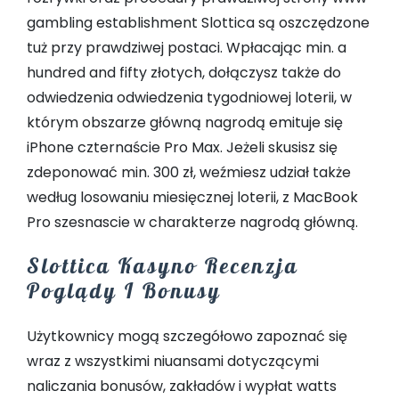
gambling establishment Slottica są oszczędzone
tuż przy prawdziwej postaci. Wpłacając min. a
hundred and fifty złotych, dołączysz także do
odwiedzenia odwiedzenia tygodniowej loterii, w
którym obszarze główną nagrodą emituje się
iPhone czternaście Pro Max. Jeżeli skusisz się
zdeponować min. 300 zł, weźmiesz udział także
według losowaniu miesięcznej loterii, z MacBook
Pro szesnascie w charakterze nagrodą główną.
Slottica Kasyno Recenzja
Poglądy I Bonusy
Użytkownicy mogą szczegółowo zapoznać się
wraz z wszystkimi niuansami dotyczącymi
naliczania bonusów, zakładów i wypłat watts