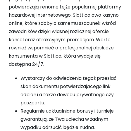
potwierdzają renomę tejże popularnej platformy
hazardowej internetowego. Slottica owo kasyno
online, które zdobyło samemu szacunek wśród
zawodników dzięki własnej rozlicznej ofercie
konsol oraz atrakcyjnym promocjom. Warto
również wspomnieć o profesjonalnej obsłudze
konsumenta w Slottica, która wydaje się
dostępna 24/7.
Wystarczy do odwiedzenia tegoż przesłać
skan dokumentu potwierdzającego link
odbioru a także dowodu prywatnego czy
paszportu.
Regularnie uaktualniane bonusy i turnieje
gwarantują, że Twa uciecha w żadnym
wypadku odrzucić będzie nudna.