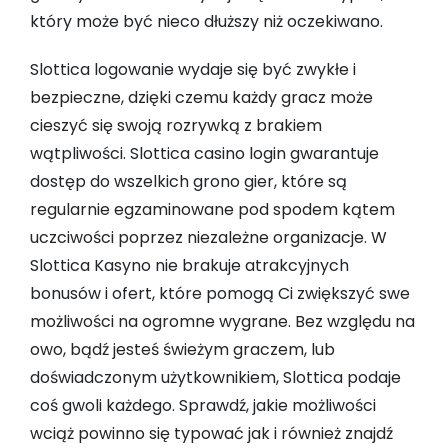
który może być nieco dłuższy niż oczekiwano.
Slottica logowanie wydaje się być zwykłe i
bezpieczne, dzięki czemu każdy gracz może
cieszyć się swoją rozrywką z brakiem
wątpliwości. Slottica casino login gwarantuje
dostęp do wszelkich grono gier, które są
regularnie egzaminowane pod spodem kątem
uczciwości poprzez niezależne organizacje. W
Slottica Kasyno nie brakuje atrakcyjnych
bonusów i ofert, które pomogą Ci zwiększyć swe
możliwości na ogromne wygrane. Bez względu na
owo, bądź jesteś świeżym graczem, lub
doświadczonym użytkownikiem, Slottica podaje
coś gwoli każdego. Sprawdź, jakie możliwości
wciąż powinno się typować jak i również znajdź