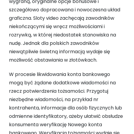
wygraną, oryginalne opcje bonusowe i
szczegółowo dopracowana i nowoczesna układ
graficzna. Sloty video zachęcają zawodników
niekończącymi się wręcz możliwościami i
rozrywką, w której niedostatek stanowiska na
nudę. Jednak dla polskich zawodników
niewątpliwie świetną informacją wydaje się
możliwość obstawiania w złotówkach.
W procesie likwidowania konta bankowego
mogą być żądane dodatkowe wiadomości na
rzecz potwierdzenia tożsamości. Przygotuj
niezbędne wiadomości, na przykład nr
kontrahenta, informacje dla osób fizycznych lub
odmienne identyfikatory, ażeby ułatwić obsłudze
konsumenta weryfikację Nowego konta
bankowego. Weryfikacja tożsamości wydaje się