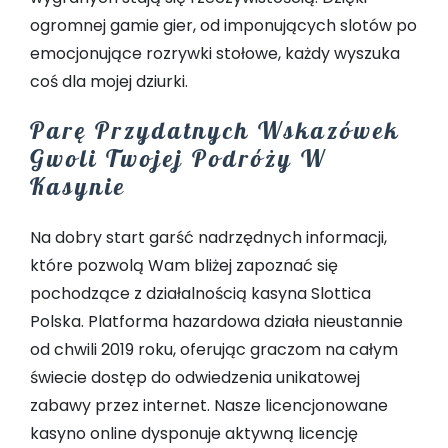
ogromnej gamie gier, od imponujących slotów po
emocjonujące rozrywki stołowe, każdy wyszuka
coś dla mojej dziurki.
Parę Przydatnych Wskazówek
Gwoli Twojej Podróży W
Kasynie
Na dobry start garść nadrzędnych informacji,
które pozwolą Wam bliżej zapoznać się
pochodzące z działalnością kasyna Slottica
Polska. Platforma hazardowa działa nieustannie
od chwili 2019 roku, oferując graczom na całym
świecie dostęp do odwiedzenia unikatowej
zabawy przez internet. Nasze licencjonowane
kasyno online dysponuje aktywną licencję