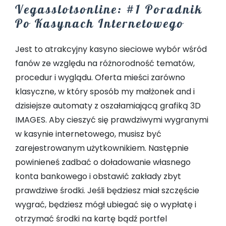
Vegasslotsonline: #1 Poradnik
Po Kasynach Internetowego
Jest to atrakcyjny kasyno sieciowe wybór wśród
fanów ze względu na różnorodność tematów,
procedur i wyglądu. Oferta mieści zarówno
klasyczne, w który sposób my małżonek and i
dzisiejsze automaty z oszałamiającą grafiką 3D
IMAGES. Aby cieszyć się prawdziwymi wygranymi
w kasynie internetowego, musisz być
zarejestrowanym użytkownikiem. Następnie
powinieneś zadbać o doładowanie własnego
konta bankowego i obstawić zakłady zbyt
prawdziwe środki. Jeśli będziesz miał szczęście
wygrać, będziesz mógł ubiegać się o wypłatę i
otrzymać środki na kartę bądź portfel