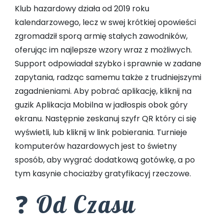
Klub hazardowy działa od 2019 roku
kalendarzowego, lecz w swej krótkiej opowieści
zgromadził sporą armię stałych zawodników,
oferując im najlepsze wzory wraz z możliwych.
Support odpowiadał szybko i sprawnie w zadane
zapytania, radząc samemu także z trudniejszymi
zagadnieniami. Aby pobrać aplikację, kliknij na
guzik Aplikacja Mobilna w jadłospis obok góry
ekranu. Następnie zeskanuj szyfr QR który ci się
wyświetli, lub kliknij w link pobierania. Turnieje
komputerów hazardowych jest to świetny
sposób, aby wygrać dodatkową gotówkę, a po
tym kasynie chociażby gratyfikacyj rzeczowe.
❓ Od Czasu