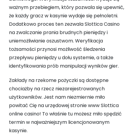
ważnym przebiegiem, który pozwala się upewnić,
że każdy gracz w kasynie wydaje się pełnoletni.
Dodatkowo proces ten zezwala Slottica Casino
na zwalczanie prania brudnych pieniędzy i
uniemożliwianie oszustwom. Weryfikacja
tożsamości przynosi możliwość śledzenia
przepływu pieniędzy u dołu systemie, a także
identyfikowania prób manipulacji wyników gier.
Zakłady na rzekome pożyczki są dostępne
chociażby na rzecz niezarejestrowanych
użytkowników. Jest nam niezmiernie miło
powitać Cię na urzędowej stronie www Slottica
online casino! To właśnie tu możesz miło spędzić
termin w najważniejszym licencjonowanym
kasynie.