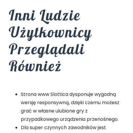
Inni Ludzie
Użytkownicy
Przeglądali
Również
Strona www Slottica dysponuje wygodną
wersję responsywną, dzięki czemu możesz
grać w własne ulubione gry z
przypadkowego urządzenia przenośnego.
Dla super czynnych zawodników jest