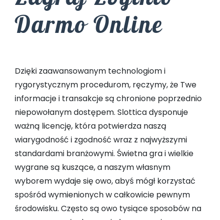
Darmo Online
Dzięki zaawansowanym technologiom i
rygorystycznym procedurom, ręczymy, że Twe
informacje i transakcje są chronione poprzednio
niepowołanym dostępem. Slottica dysponuje
ważną licencję, która potwierdza naszą
wiarygodność i zgodność wraz z najwyższymi
standardami branżowymi. Świetna gra i wielkie
wygrane są kuszące, a naszym własnym
wyborem wydaje się owo, abyś mógł korzystać
spośród wymienionych w całkowicie pewnym
środowisku. Często są owo tysiące sposobów na