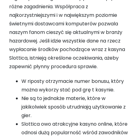
różne zagadnienia. Współpraca z
najkorzystniejszymi i w największym poziomie
świetnymi dostawcami komputerów pozwala
naszym fanom cieszyć się aktualnymi w branży
hazardowej. Jeśli idzie wszystkie dane na rzecz
wypłacanie środków pochodzące wraz z kasyna
Slottica, istnieją określone oczekiwania, ażeby
zapewnić płynny procedura sprawie.
W riposty otrzymacie numer bonusu, który
można wykorzy stać pod grę t kasynie.
Nie są to jednakże materie, które w
jakikolwiek sposób utrudniają użytkowanie z
gier.
Slottica owo atrakcyjne kasyno online, które
odnosi dużą popularność wśród zawodników