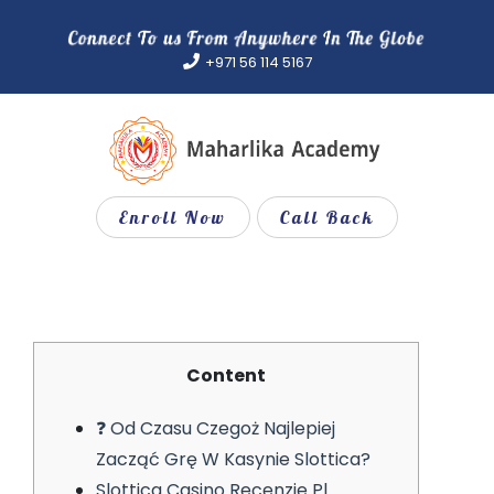
Skip
to
+971 56 114 5167
content
Enroll Now
Call Back
Content
❓ Od Czasu Czegoż Najlepiej
Zacząć Grę W Kasynie Slottica?
Slottica Casino Recenzje Pl