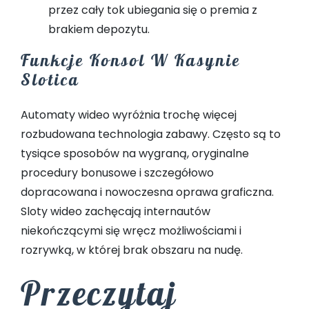
przez cały tok ubiegania się o premia z
brakiem depozytu.
Funkcje Konsol W Kasynie
Slotica
Automaty wideo wyróżnia trochę więcej
rozbudowana technologia zabawy. Często są to
tysiące sposobów na wygraną, oryginalne
procedury bonusowe i szczegółowo
dopracowana i nowoczesna oprawa graficzna.
Sloty wideo zachęcają internautów
niekończącymi się wręcz możliwościami i
rozrywką, w której brak obszaru na nudę.
Przeczytaj