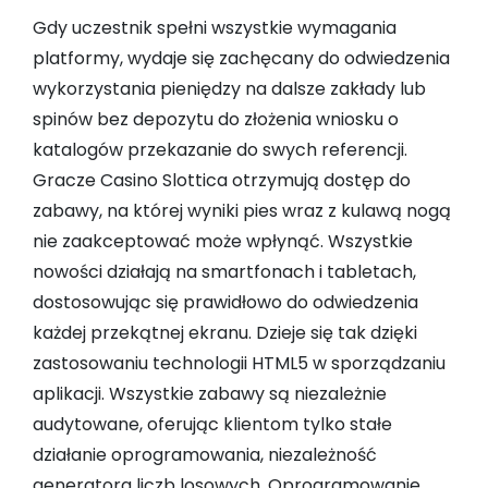
Gdy uczestnik spełni wszystkie wymagania
platformy, wydaje się zachęcany do odwiedzenia
wykorzystania pieniędzy na dalsze zakłady lub
spinów bez depozytu do złożenia wniosku o
katalogów przekazanie do swych referencji.
Gracze Casino Slottica otrzymują dostęp do
zabawy, na której wyniki pies wraz z kulawą nogą
nie zaakceptować może wpłynąć. Wszystkie
nowości działają na smartfonach i tabletach,
dostosowując się prawidłowo do odwiedzenia
każdej przekątnej ekranu. Dzieje się tak dzięki
zastosowaniu technologii HTML5 w sporządzaniu
aplikacji. Wszystkie zabawy są niezależnie
audytowane, oferując klientom tylko stałe
działanie oprogramowania, niezależność
generatora liczb losowych. Oprogramowanie