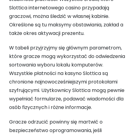
Slottica internetowego casino przypadają
graczowi, można śledzić w własnej kabinie.
Określone są tu maksymy obstawiania, zakład a
także okres aktywacji prezentu.
W tabeli przyjrzyjmy się głównym parametrom,
które gracze mogą wykorzystać do odwiedzenia
sortowania wyboru lokalu komputerów.
Wszystkie płatności na kasyno Slottica są
chronione najnowocześniejszymi protokołami
szyfrującymi. Użytkownicy Slottica mogą pewnie
wypełniać formularze, podawać wiadomości dla
osób fizycznych i różne informacje.
Gracze odrzucić powinny się martwić o
bezpieczeństwo oprogramowania, jeśli