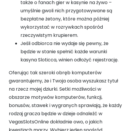
także o fanach gier w kasynie na żywo –
umyślnie gwoli nich przygotowywane są
bezpłatne żetony, które można później
wykorzystać w rozrywkach spośród
rzeczywistym krupierem.
Jeśli odbiorca nie wydaje się pewny, że
będzie w stanie spełnić każde warunki
kasyna Sloticca, winien odłożyć rejestrację.
Oferując tak szeroki obręb komputerów
gwarantujemy, że i Twoja osoba wyszukasz tytuł
na rzecz mojej dziurki. Setki możliwości w
obszarze motywów komputerów, funkcji,
bonusów, stawek i wygranych sprawiają, że każdy
rodzaj gracza będzie w dzieje odnaleźć w
VegasSlotsOnline dokładnie owo, o jakich
kwestiach marzy. Wybierz jeden spośród