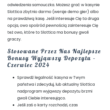
odwiedzenia samouczka. Możesz grać w kasynie
Slottica zbytnio darmo (wersje demo gier) albo
na prawdziwą kasę. Jeśli interesuje Cię ta druga
opcja, owo spośród pewnością zainteresuje Cię
też owo, które to Slottica ma bonusy gwoli
graczy.
Stosowane Przez Nas Najlepsze
Bonusy Wyjąwszy Depozytu –
Czerwiec 2024
Sprawdź legalność kasyna w Twym
państwa i zdecyduj, lub aktualny Slottica
nadprogram wyjąwszy depozytu brzmi
gwoli Ciebie interesująco.
Jeśli zaś o karty rozchodzi, czas