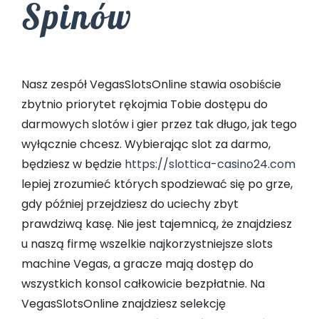
Spinów
Nasz zespół VegasSlotsOnline stawia osobiście
zbytnio priorytet rękojmia Tobie dostępu do
darmowych slotów i gier przez tak długo, jak tego
wyłącznie chcesz. Wybierając slot za darmo,
będziesz w będzie
https://slottica-casino24.com
lepiej zrozumieć których spodziewać się po grze,
gdy później przejdziesz do uciechy zbyt
prawdziwą kasę. Nie jest tajemnicą, że znajdziesz
u naszą firmę wszelkie najkorzystniejsze slots
machine Vegas, a gracze mają dostęp do
wszystkich konsol całkowicie bezpłatnie. Na
VegasSlotsOnline znajdziesz selekcję