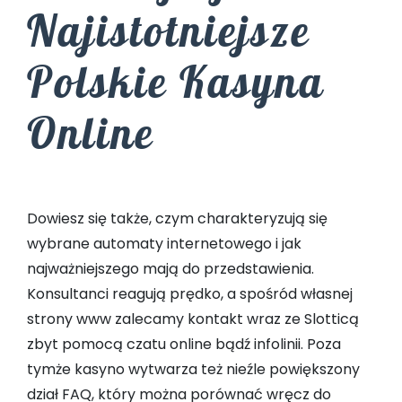
Najistotniejsze
Polskie Kasyna
Online
Dowiesz się także, czym charakteryzują się
wybrane automaty internetowego i jak
najważniejszego mają do przedstawienia.
Konsultanci reagują prędko, a spośród własnej
strony www zalecamy kontakt wraz ze Slotticą
zbyt pomocą czatu online bądź infolinii. Poza
tymże kasyno wytwarza też nieźle powiększony
dział FAQ, który można porównać wręcz do