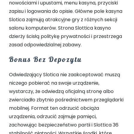
nowościami i upustami, menu kasyna, przyciski
zapisu i logowania do opisie. Główne pole kasyna
Slotica zajmują atrakcyjne gry z różnych sekcji
salonu komputerów. Strona Slottica kasyno
dzierży ścisłą politykę prywatności i przestrzega
zasad odpowiedzialnej zabawy.
Bonus Bez Depozytu
Odwiedzający Slotica nie zaakceptować muszą
niczego pobierać na swoje urządzenie,
wystarczy, że odwiedzą oficjalną stronę albo
zwierciadło zbytnio pośrednictwem przeglądarki
mobilnej. Format ten odrzucić obciąża
urządzenia, odrzucić zajmuje pamięci,
zachowując bezpieczeństwo partii i Slottica 36
stabilność płatności. Wszystkie środki, które