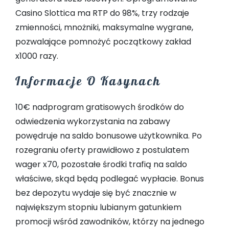
Casino Slottica ma RTP do 98%, trzy rodzaje
zmienności, mnożniki, maksymalne wygrane,
pozwalające pomnożyć początkowy zakład
x1000 razy.
Informacje O Kasynach
10€ nadprogram gratisowych środków do
odwiedzenia wykorzystania na zabawy
powędruje na saldo bonusowe użytkownika. Po
rozegraniu oferty prawidłowo z postulatem
wager x70, pozostałe środki trafią na saldo
właściwe, skąd będą podlegać wypłacie. Bonus
bez depozytu wydaje się być znacznie w
największym stopniu lubianym gatunkiem
promocji wśród zawodników, którzy na jednego