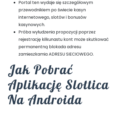
Portal ten wydaje się szczegółowym
przewodnikiem po świecie kasyn
internetowego, slotów i bonusów
kasynowych.
Próba wyłudzenia propozycji poprzez
rejestrację kilkunastu kont może skutkować
permanentną blokada adresu
zamieszkamia ADRESU SIECIOWEGO.
Jak Pobrać
Aplikację Slottica
Na Androida