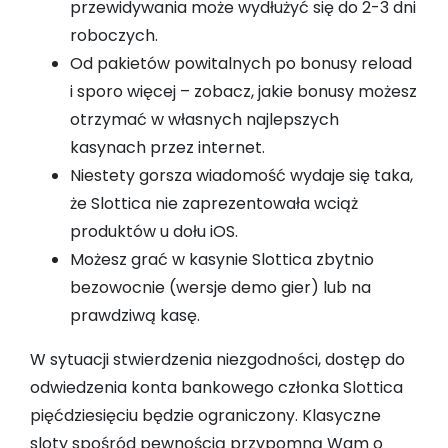
przewidywania może wydłużyć się do 2-3 dni
roboczych.
Od pakietów powitalnych po bonusy reload
i sporo więcej – zobacz, jakie bonusy możesz
otrzymać w własnych najlepszych
kasynach przez internet.
Niestety gorsza wiadomość wydaje się taka,
że Slottica nie zaprezentowała wciąż
produktów u dołu iOS.
Możesz grać w kasynie Slottica zbytnio
bezowocnie (wersje demo gier) lub na
prawdziwą kasę.
W sytuacji stwierdzenia niezgodności, dostęp do
odwiedzenia konta bankowego członka Slottica
pięćdziesięciu będzie ograniczony. Klasyczne
sloty spośród pewnością przypomną Wam o