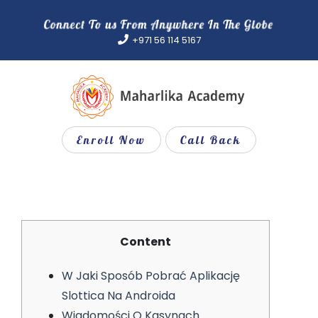
Skip
to
+971 56 114 5167
content
Enroll Now
Call Back
Content
W Jaki Sposób Pobrać Aplikację
Slottica Na Androida
Wiadomości O Kasynach