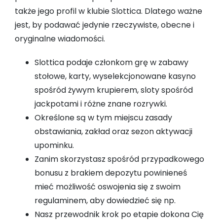
także jego profil w klubie Slottica. Dlatego ważne
jest, by podawać jedynie rzeczywiste, obecne i
oryginalne wiadomości.
Slottica podaje członkom grę w zabawy
stołowe, karty, wyselekcjonowane kasyno
spośród żywym krupierem, sloty spośród
jackpotami i różne znane rozrywki.
Określone są w tym miejscu zasady
obstawiania, zakład oraz sezon aktywacji
upominku.
Zanim skorzystasz spośród przypadkowego
bonusu z brakiem depozytu powinieneś
mieć możliwość oswojenia się z swoim
regulaminem, aby dowiedzieć się np.
Nasz przewodnik krok po etapie dokona Cię