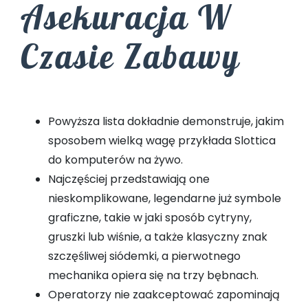
Asekuracja W
Czasie Zabawy
Powyższa lista dokładnie demonstruje, jakim
sposobem wielką wagę przykłada Slottica
do komputerów na żywo.
Najczęściej przedstawiają one
nieskomplikowane, legendarne już symbole
graficzne, takie w jaki sposób cytryny,
gruszki lub wiśnie, a także klasyczny znak
szczęśliwej siódemki, a pierwotnego
mechanika opiera się na trzy bębnach.
Operatorzy nie zaakceptować zapominają