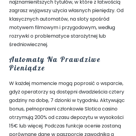
najznamienitszych tytułów, w które z łatwością
zagrasz wyjąwszy użycia własnych pieniędzy. Od
klasycznych automatów, na sloty spośród
motywem filmowym i przygodowym, według
rozrywki o problematyce starożytnej lub
średniowiecznej.
Automaty Na Prawdziwe
Pieniądze
W każdej momencie mogą poprosić o wsparcie,
gdyż operatorzy są dostępni dwadzieścia cztery
godziny na dobę, 7 dzionki w tygodniu. Aktywując
bonus, pełnoprawni członkowie Slotica casino
otrzymują 200% od czasu depozytu w wysokości
15€ lub więcej. Podczas funkcje ocenie zostaną
porównane dane w paszporcie zawodnika a