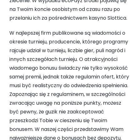
zlecenie. W wypadku ecoPayz środki pojawią się
na Twoim koncie osobistym od czasu razu po
przelaniu ich za pośrednictwem kasyno Slottica.
W najlepszej firm publikowane są wiadomości o
okresie turnieju, producencie, którego programy
rajcuje udział w turnieju, liczbie gier, puli nagród i
innych szczegółach turnieju. O atrakcyjności
wiadomego bonusu świadczy nie tylko wysokość
samej premii, jednak także regulamin ofert, który
musi być realistyczny do odwiedzenia spełnienia.
Zapoznając się z regulaminem, w szczególności
zwracając uwagę na poniższe punkty, możesz
być pewny, że guzik nie zaakceptować
przeszkodzi Tobie w cieszeniu się Twoim
bonusem. W naszej części przedstawimy Wam
najważniejsze dane o bonusach bez depozytu.