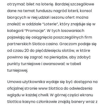
otrzymać bilet na loterię. Bardziej szczegółowe
dane na temat funduszu nagród loterii, konsol
biorących w niej udział i sezonu ofert można
znaleźć w oddziale “Loterie”, który znajduje się w
kategorii “Promocje”. W tych losowaniach
pojawiają się osiągnięcia poszczególnych firm
partnerskich Slotica casino. Graczom podaje się
od czasu 20 do pięćdziesięciu slotów, w które
powinno się zagrać na pieniądze, aby zdobyć
punkty turniejowe i awansować w tabeli
turniejowej.
Umowa użytkownika wydaje się być dostępna na
oficjalnej stronie www Slottica do odwiedzenia
wglądu w każdej chwili. W górnej części ekranu
Slottica kasyno członkowie znajdą banery wraz z