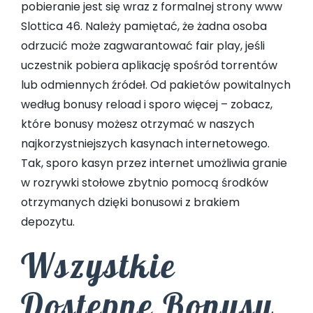
pobieranie jest się wraz z formalnej strony www
Slottica 46. Należy pamiętać, że żadna osoba
odrzucić może zagwarantować fair play, jeśli
uczestnik pobiera aplikację spośród torrentów
lub odmiennych źródeł. Od pakietów powitalnych
według bonusy reload i sporo więcej – zobacz,
które bonusy możesz otrzymać w naszych
najkorzystniejszych kasynach internetowego.
Tak, sporo kasyn przez internet umożliwia granie
w rozrywki stołowe zbytnio pomocą środków
otrzymanych dzięki bonusowi z brakiem
depozytu.
Wszystkie
Dostępne Bonusy