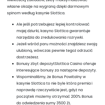
własne okazje na wygraną dzięki darmowym
spinom według kasynie Slottica.
Ale jeśli potrzebujesz lepiej kontrolować
mojej dziurki, kasyno Slottica gwarantuje
narzędzia do zredukowania rozrywki.
Jeżeli wśród paru możności znajdziesz swoją
ulubioną, wówczas pewnie tegoż odrzucić
dostrzeżesz.
Bonusy zbyt depozytSlottica Casino oferuje
interesujące bonusy za następne depozyty.
Wspominaliśmy, że Bonus Powitalny w
kasynie Slottica to nie byle która premia i
naprawdę rzeczywiście jest, gdyż na
początek możemy otrzymać 200% Bonus
do odwiedzenia sumy 3500 ZŁ.