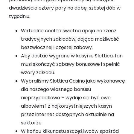
dwadzieścia cztery pory na dobę, szóstej dób w
tygodniu.
Wirtualne cool to świetna opcja na rzecz
tradycyjnych zakładów, dająca możliwość
bezzwłocznej i częstej zabawy.
Aby dostać wygrane w kasynie Slottica, fan
musi skończyć zabawy bonusowe i spełnić
wzory zakładu.
Wybraliśmy Slottica Casino jako wykonawcę
dla naszego własnego bonusu
nieprzypadkowo – wydaje się być owo
albowiem 1 z najkorzystniejszych kasyn
przez internet dostępnych aktualnie na
sektorze.
W końcu kilkunastu szczęśliwców spośród