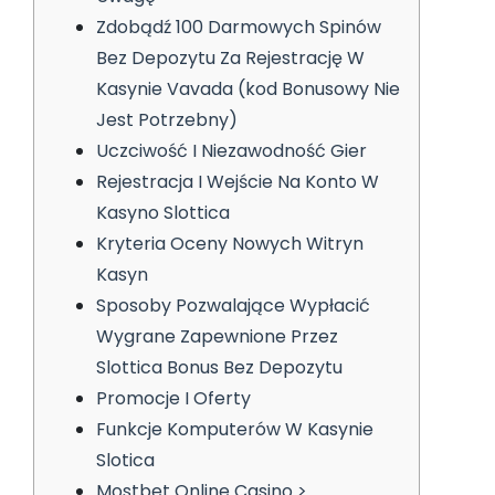
Zdobądź 100 Darmowych Spinów
Bez Depozytu Za Rejestrację W
Kasynie Vavada (kod Bonusowy Nie
Jest Potrzebny)
Uczciwość I Niezawodność Gier
Rejestracja I Wejście Na Konto W
Kasyno Slottica
Kryteria Oceny Nowych Witryn
Kasyn
Sposoby Pozwalające Wypłacić
Wygrane Zapewnione Przez
Slottica Bonus Bez Depozytu
Promocje I Oferty
Funkcje Komputerów W Kasynie
Slotica
Mostbet Online Casino >