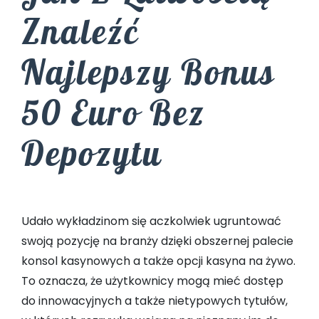
Znaleźć
Najlepszy Bonus
50 Euro Bez
Depozytu
Udało wykładzinom się aczkolwiek ugruntować
swoją pozycję na branży dzięki obszernej palecie
konsol kasynowych a także opcji kasyna na żywo.
To oznacza, że użytkownicy mogą mieć dostęp
do innowacyjnych a także nietypowych tytułów,