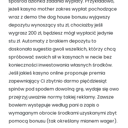
spośród dzionka zadania wypłaty. Przykładowo,
jeżeli kasyno mother zakres wypłat pochodzące
wraz z demo the dog house bonusu wyjąwszy
depozytu wynoszący stu zł, chociażby jeśli
wygrasz 200 zł, będziesz mógł wypłacić jedynie
stu zł. Automaty z brakiem depozytu to
doskonała sugestia gwoli wszelkich, którzy chcą
spróbować swoich sił w kasynach w necie bez
konieczności inwestowania własnych środków.
Jeśli jakieś kasyno online proponuje premia
zapewniający Ci zbytnio darmo pięćdziesiąt
spinów pod spodem dowolną grę, wydaje się owo
przejrzyj uważnie normy takiej reklamy. Zawsze
bowiem występuje według pani a zapis o
wymaganym obrocie środkami uzyskanymi zbyt
pomocą bonusu (tak określany mianem wager).