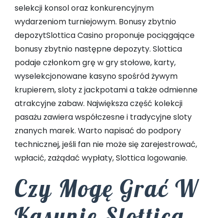
selekcji konsol oraz konkurencyjnym
wydarzeniom turniejowym. Bonusy zbytnio
depozytSlottica Casino proponuje pociągające
bonusy zbytnio następne depozyty. Slottica
podaje członkom grę w gry stołowe, karty,
wyselekcjonowane kasyno spośród żywym
krupierem, sloty z jackpotami a także odmienne
atrakcyjne zabaw. Największa część kolekcji
pasażu zawiera współczesne i tradycyjne sloty
znanych marek. Warto napisać do podpory
technicznej, jeśli fan nie może się zarejestrować,
wpłacić, zażądać wypłaty, Slottica logowanie.
Czy Mogę Grać W
Kasynie Slottica