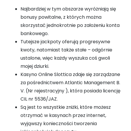
Najbardziej w tym obszarze wyróżniają się
bonusy powitalne, z których można
skorzystać jednokrotnie po założeniu konta
bankowego.
Tutejsze jackpoty oferują progresywne
kwoty, natomiast także stałe – odgórnie
ustalone, więc każdy wyszuka coś gwoli
mojej dziurki.
Kasyno Online Slottica zdaje się zarządzane
za pośrednictwem Atlantic Management B.
V. (Nr rejestracyjny ), która posiada licencję
CIL nr 5536/JAZ.
Są jest to wszystkie zniżki, które możesz
otrzymać w kasynach przez internet,
wyjąwszy konieczności tworzenia