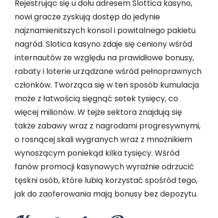
Rejestrując się u dołu adresem Slottica kasyno,
nowi gracze zyskują dostęp do jedynie
najznamienitszych konsol i powitalnego pakietu
nagród. Slotica kasyno zdaje się ceniony wśród
internautów ze względu na prawidłowe bonusy,
rabaty i loterie urządzane wśród pełnoprawnych
członków. Tworząca się w ten sposób kumulacja
może z łatwością sięgnąć setek tysięcy, co
więcej milionów. W tejże sektora znajdują się
także zabawy wraz z nagrodami progresywnymi,
o rosnącej skali wygranych wraz z mnożnikiem
wynoszącym poniekąd kilka tysięcy. Wśród
fanów promocji kasynowych wyraźnie odrzucić
tęskni osób, które lubią korzystać spośród tego,
jak do zaoferowania mają bonusy bez depozytu.