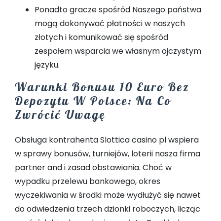
Ponadto gracze spośród Naszego państwa
mogą dokonywać płatności w naszych
złotych i komunikować się spośród
zespołem wsparcia we własnym ojczystym
języku.
Warunki Bonusu 10 Euro Bez
Depozytu W Polsce: Na Co
Zwrócić Uwagę
Obsługa kontrahenta Slottica casino pl wspiera
w sprawy bonusów, turniejów, loterii nasza firma
partner and i zasad obstawiania. Choć w
wypadku przelewu bankowego, okres
wyczekiwania w środki może wydłużyć się nawet
do odwiedzenia trzech dzionki roboczych, licząc