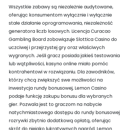
Wszystkie zabawy są niezależnie audytowane,
oferując konsumentom wyłącznie i wyłącznie
stałe działanie oprogramowania, niezależność
generatora liczb losowych. Licencja Curacao
Gambling Board zobowiązuje Slottica Casino do
uczciwej i przejrzystej gry oraz właściwych
wygranych. Jeśli gracz posiada jakieś testowania
lub wątpliwości, kasyno online miało pomóc
kontrahentowi w rozwiązaniu. Dla zawodników,
którzy chcą zwiększyć swe możliwości na
inwestycja rundy bonusowej, Lemon Casino
podaje funkcję zakupu bonusu dla wybranych
gier. Pozwala jest to graczom na nabycie
natychmiastowego dostępu do rundy bonusowej
rozrywki zbytnio dodatkową opłatą, oferując
skrót do niejako lukratywnych nagród. Lemon