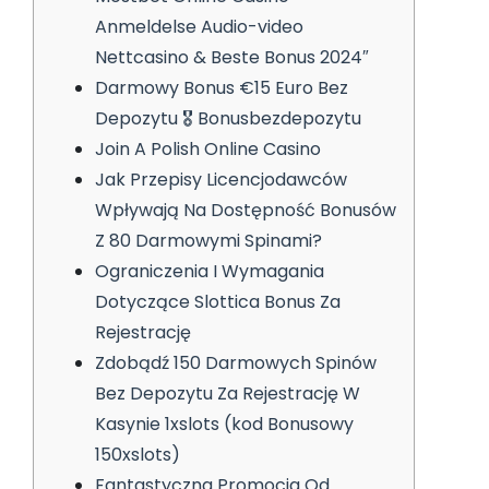
Anmeldelse Audio-video
Nettcasino & Beste Bonus 2024″
Darmowy Bonus €15 Euro Bez
Depozytu 🎖️ Bonusbezdepozytu
Join A Polish Online Casino
Jak Przepisy Licencjodawców
Wpływają Na Dostępność Bonusów
Z 80 Darmowymi Spinami?
Ograniczenia I Wymagania
Dotyczące Slottica Bonus Za
Rejestrację
Zdobądź 150 Darmowych Spinów
Bez Depozytu Za Rejestrację W
Kasynie 1xslots (kod Bonusowy
150xslots)
Fantastyczna Promocja Od