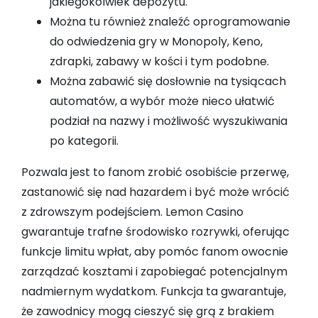
jakiegokolwiek depozytu.
Można tu również znaleźć oprogramowanie
do odwiedzenia gry w Monopoly, Keno,
zdrapki, zabawy w kości i tym podobne.
Można zabawić się dosłownie na tysiącach
automatów, a wybór może nieco ułatwić
podział na nazwy i możliwość wyszukiwania
po kategorii.
Pozwala jest to fanom zrobić osobiście przerwę,
zastanowić się nad hazardem i być może wrócić
z zdrowszym podejściem. Lemon Casino
gwarantuje trafne środowisko rozrywki, oferując
funkcje limitu wpłat, aby pomóc fanom owocnie
zarządzać kosztami i zapobiegać potencjalnym
nadmiernym wydatkom. Funkcja ta gwarantuje,
że zawodnicy mogą cieszyć się grą z brakiem