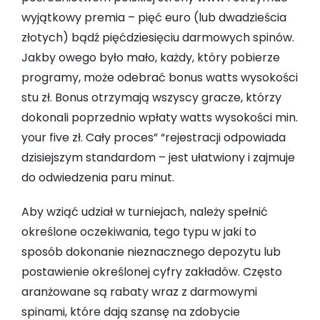
wyjątkowy premia – pięć euro (lub dwadzieścia
złotych) bądź pięćdziesięciu darmowych spinów.
Jakby owego było mało, każdy, który pobierze
programy, może odebrać bonus watts wysokości
stu zł. Bonus otrzymają wszyscy gracze, którzy
dokonali poprzednio wpłaty watts wysokości min.
your five zł. Cały proces” “rejestracji odpowiada
dzisiejszym standardom – jest ułatwiony i zajmuje
do odwiedzenia paru minut.
Aby wziąć udział w turniejach, należy spełnić
określone oczekiwania, tego typu w jaki to
sposób dokonanie nieznacznego depozytu lub
postawienie określonej cyfry zakładów. Często
aranżowane są rabaty wraz z darmowymi
spinami, które dają szansę na zdobycie