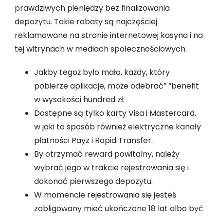
prawdziwych pieniędzy bez finalizowania
depozytu. Takie rabaty są najczęściej
reklamowane na stronie internetowej kasyna i na
tej witrynach w mediach społecznościowych.
Jakby tegoż było mało, każdy, który
pobierze aplikacje, może odebrać” “benefit
w wysokości hundred zł.
Dostępne są tylko karty Visa i Mastercard,
w jaki to sposób również elektryczne kanały
płatności Payz i Rapid Transfer.
By otrzymać reward powitalny, należy
wybrać jego w trakcie rejestrowania się i
dokonać pierwszego depozytu.
W momencie rejestrowania się jesteś
zobligowany mieć ukończone 18 lat albo być