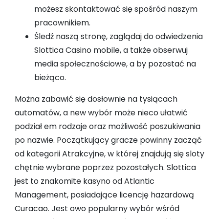
możesz skontaktować się spośród naszym
pracownikiem.
Śledź naszą stronę, zaglądaj do odwiedzenia
Slottica Casino mobile, a także obserwuj
media społecznościowe, a by pozostać na
bieżąco.
Można zabawić się dosłownie na tysiącach
automatów, a new wybór może nieco ułatwić
podział em rodzaje oraz możliwość poszukiwania
po nazwie. Początkujący gracze powinny zacząć
od kategorii Atrakcyjne, w której znajdują się sloty
chętnie wybrane poprzez pozostałych. Slottica
jest to znakomite kasyno od Atlantic
Management, posiadające licencję hazardową
Curacao. Jest owo popularny wybór wśród