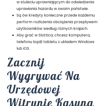
w stuleciu uprawniającym do odwiedzenia
uprawiania hazardu w swoim państwie.
Są ów kredyty konieczne przede każdemu
perform rozłożenia obciążenia przepływem
użytkowników według różnych krajach.
Aby grać w Slottica, chcesz komputera,
telefonu bądź tabletu z układem Windows
lub iOS.
Zacznij
Wygrywać Na
Urzędowej
Witrynie Kasyna