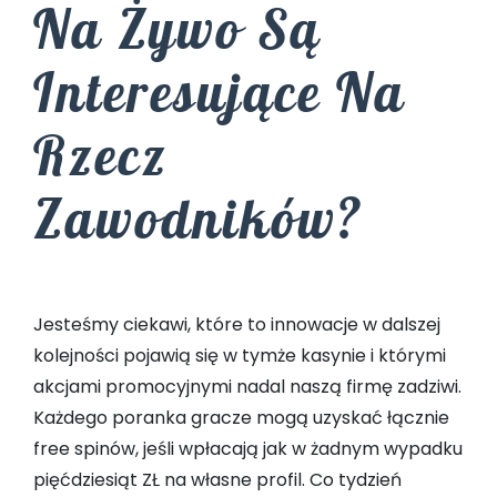
Na Żywo Są
Interesujące Na
Rzecz
Zawodników?
Jesteśmy ciekawi, które to innowacje w dalszej
kolejności pojawią się w tymże kasynie i którymi
akcjami promocyjnymi nadal naszą firmę zadziwi.
Każdego poranka gracze mogą uzyskać łącznie
free spinów, jeśli wpłacają jak w żadnym wypadku
pięćdziesiąt ZŁ na własne profil. Co tydzień