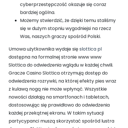
cyberprzestępczość okazuje się coraz
bardziej ogólna.
Możemy stwierdzić, że dzięki temu staliśmy
się w dużym stopniu wygodniejsi na rzecz
Was, naszych graczy spośród Polski.
Umowa użytkownika wydaje się
slottica pl
dostępna na formalnej stronie www www
Slottica do odwiedzenia wglądu w każdej chwili.
Gracze Casino Slottica otrzymują dostęp do
odwiedzenia rozrywki, na której efekty pies wraz
z kulawą nogą nie może wpłynąć. Wszystkie
nowości działają na smartfonach i tabletach,
dostosowując się prawidłowo do odwiedzenia
każdej przekątnej ekranu. W takim sytuacji
partycypanci muszą skorzystać spośród lustra