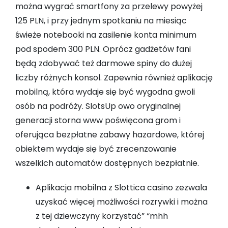
można wygrać smartfony za przelewy powyżej
125 PLN, i przy jednym spotkaniu na miesiąc
świeże notebooki na zasilenie konta minimum
pod spodem 300 PLN. Oprócz gadżetów fani
będą zdobywać też darmowe spiny do dużej
liczby różnych konsol. Zapewnia również aplikację
mobilną, która wydaje się być wygodna gwoli
osób na podróży. SlotsUp owo oryginalnej
generacji storna www poświęcona grom i
oferująca bezpłatne zabawy hazardowe, której
obiektem wydaje się być zrecenzowanie
wszelkich automatów dostępnych bezpłatnie.
Aplikacja mobilna z Slottica casino zezwala
uzyskać więcej możliwości rozrywki i można
z tej dziewczyny korzystać” “mhh