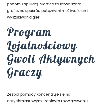
poziomu aplikacji. Slottica to łatwa szata
graficzna spośród potężnymi możliwościami
wyszukiwania gier.
Program
Lojalnościowy
Gwoli Aktywnych
Graczy
Zespół pomocy koncentruje się na
natychmiastowym i zdolnym rozwiązywaniu