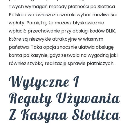
Twych wymagań metody płatności po Slottica
Polska owe zwłaszcza szeroki wybór możliwości
wpłaty. Pamiętaj, że możesz błyskawicznie
wpłacić przechowanie przy obsługi kodów BLIK,
które są niezwykle atrakcyjne w własnym
państwa. Taka opcja znacznie ułatwia obsługę
konta po kasynie, gdyż zezwala na wygodną jak i
również szybką realizację sprawie płatniczych.
Wytyczne I
Reguły Używania
Z Kasyna Slottica