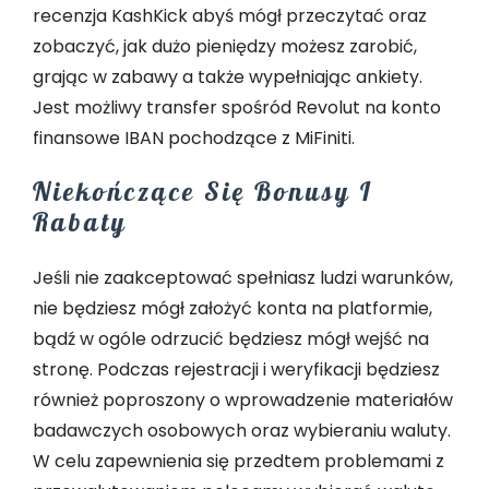
recenzja KashKick abyś mógł przeczytać oraz
zobaczyć, jak dużo pieniędzy możesz zarobić,
grając w zabawy a także wypełniając ankiety.
Jest możliwy transfer spośród Revolut na konto
finansowe IBAN pochodzące z MiFiniti.
Niekończące Się Bonusy I
Rabaty
Jeśli nie zaakceptować spełniasz ludzi warunków,
nie będziesz mógł założyć konta na platformie,
bądź w ogóle odrzucić będziesz mógł wejść na
stronę. Podczas rejestracji i weryfikacji będziesz
również poproszony o wprowadzenie materiałów
badawczych osobowych oraz wybieraniu waluty.
W celu zapewnienia się przedtem problemami z