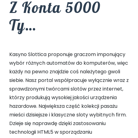
Z Konta 5000
Ty…
Kasyno Slottica proponuje graczom imponujący
wybór różnych automatów do komputerów, więc
każdy na pewno znajdzie coś należytego gwoli
siebie. Nasz portal współpracuje wyłącznie wraz z
sprawdzonymi twórcami slotów przez internet,
którzy produkują wysokiej jakości urządzenia
hazardowe. Największa część kolekcji pasażu
mieści dzisiejsze i klasyczne sloty wybitnych firm.
Dzieje się naprawdę dzięki zastosowaniu
technologii HTML5 w sporządzaniu