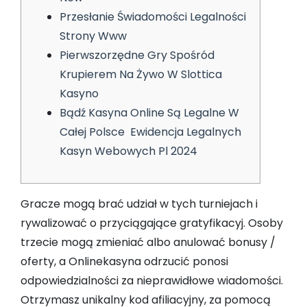
Przesłanie Świadomości Legalności
Strony Www
Pierwszorzędne Gry Spośród
Krupierem Na Żywo W Slottica
Kasyno
Bądź Kasyna Online Są Legalne W
Całej Polsce ️ Ewidencja Legalnych
Kasyn Webowych Pl 2024
Gracze mogą brać udział w tych turniejach i
rywalizować o przyciągające gratyfikacyj. Osoby
trzecie mogą zmieniać albo anulować bonusy /
oferty, a Onlinekasyna odrzucić ponosi
odpowiedzialności za nieprawidłowe wiadomości.
Otrzymasz unikalny kod afiliacyjny, za pomocą