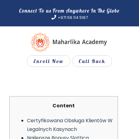
Skip
to
+971 56 114 5167
content
Enroll Now
Call Back
Content
Certyfikowana Obsługa Klientów W
Legalnych Kasynach
Najlepsze Bonusy Slottica