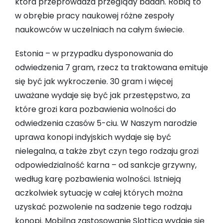
która przeprowadza przeglądy badań. Robią to
w obrębie pracy naukowej różne zespoły
naukowców w uczelniach na całym świecie.
Estonia – w przypadku dysponowania do
odwiedzenia 7 gram, rzecz ta traktowana emituje
się być jak wykroczenie. 30 gram i więcej
uważane wydaje się być jak przestępstwo, za
które grozi kara pozbawienia wolności do
odwiedzenia czasów 5-ciu. W Naszym narodzie
uprawa konopi indyjskich wydaje się być
nielegalna, a także zbyt czyn tego rodzaju grozi
odpowiedzialność karna – od sankcje grzywny,
według karę pozbawienia wolności. Istnieją
aczkolwiek sytuację w całej których można
uzyskać pozwolenie na sadzenie tego rodzaju
konopi. Mobilna zastosowanie Slottica wydaje się