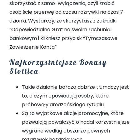
skorzystać z samo-wyłączenia, czyli zrobić
osobiście przerwę od czasu rozrywki na czas 7
dzionki. Wystarczy, że skorzystasz z zakładki
“Odpowiedzialna Gra” na swoim rachunku
bankowym i klikniesz przycisk “Tymczasowe
Zawieszenie Konta”.
Najkorzystniejsze Bonusy
Slottica
Takie działanie bardzo dobrze tłumaczy jest
to, o czym opowiadają osoby, które
próbowały amazońskiego rytuału.
Są to wyjątkowe akcje promocyjne, które
pozwalają powalczyć o nadal korzystniejsze
wygrane według obszarze pewnych
rozgrywek hazardowych.