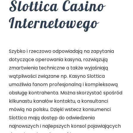
Slottica Casino
Internetowego
Szybko i rzeczowo odpowiadają na zapytania
dotyczące operowania kasyna, rozwiązują
zmartwienia techniczne a także wyjaśniają
wątpliwości związane np. Kasyno Slottica
umożliwia fanom profesjonalną i kompleksową
obsługę kontrahenta. Można skorzystać spośród
kilkunastu kanałów kontaktu, a konsultanci
mówią na polsku. Dzięki wstecz konsumenci
Slottica mają dostęp do odwiedzenia
najnowszych i najlepszych konsol pojawiających