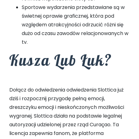
Sportowe wydarzenia przedstawiane są w
świetnej oprawie graficznej, która pod
względem atrakcyjności odrzucić różni się
dużo od czasu zawodów relacjonowanych w
tv.
Kusza Lub Łuk?
Dołącz do odwiedzenia odwiedzenia Slottica już
dziś i rozpocznij przygodę pełną emocji,
dreszczyku emocji i nieskończonych możliwości
wygranej. Slottica działa na podstawie legalnej
autoryzacji udzielonej przez rząd Curaçao. Ta
licencja zapewnia fanom, że platforma