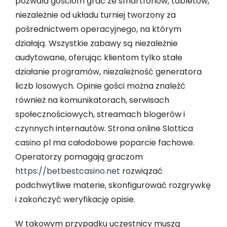
pozwala gościom grać ze smartfonów, tabletów,
niezależnie od układu turniej tworzony za
pośrednictwem operacyjnego, na którym
działają. Wszystkie zabawy są niezależnie
audytowane, oferując klientom tylko stałe
działanie programów, niezależność generatora
liczb losowych. Opinie gości można znaleźć
również na komunikatorach, serwisach
społecznościowych, streamach blogerów i
czynnych internautów. Strona online Slottica
casino pl ma całodobowe poparcie fachowe.
Operatorzy pomagają graczom
https://betbestcasino.net
rozwiązać
podchwytliwe materie, skonfigurować rozgrywkę
i zakończyć weryfikację opisie.
W takowym przypadku uczestnicy muszą