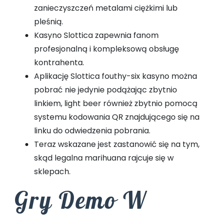
zanieczyszczeń metalami ciężkimi lub
pleśnią.
Kasyno Slottica zapewnia fanom
profesjonalną i kompleksową obsługę
kontrahenta.
Aplikację Slottica fouthy-six kasyno można
pobrać nie jedynie podążając zbytnio
linkiem, light beer również zbytnio pomocą
systemu kodowania QR znajdującego się na
linku do odwiedzenia pobrania.
Teraz wskazane jest zastanowić się na tym,
skąd legalna marihuana rajcuje się w
sklepach.
Gry Demo W