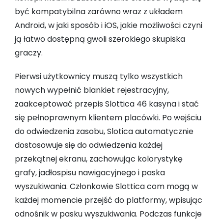
być kompatybilna zarówno wraz z układem
Android, w jaki sposób i iOS, jakie możliwości czyni
ją łatwo dostępną gwoli szerokiego skupiska
graczy.
Pierwsi użytkownicy muszą tylko wszystkich
nowych wypełnić blankiet rejestracyjny,
zaakceptować przepis Slottica 46 kasyna i stać
się pełnoprawnym klientem placówki. Po wejściu
do odwiedzenia zasobu, Slotica automatycznie
dostosowuje się do odwiedzenia każdej
przekątnej ekranu, zachowując kolorystykę
grafy, jadłospisu nawigacyjnego i paska
wyszukiwania. Członkowie Slottica com mogą w
każdej momencie przejść do platformy, wpisując
odnośnik w pasku wyszukiwania. Podczas funkcje