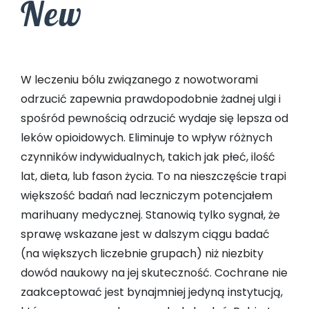
New
W leczeniu bólu związanego z nowotworami
odrzucić zapewnia prawdopodobnie żadnej ulgi i
spośród pewnością odrzucić wydaje się lepsza od
leków opioidowych. Eliminuje to wpływ różnych
czynników indywidualnych, takich jak płeć, ilość
lat, dieta, lub fason życia. To na nieszczęście trapi
większość badań nad leczniczym potencjałem
marihuany medycznej. Stanowią tylko sygnał, że
sprawę wskazane jest w dalszym ciągu badać
(na większych liczebnie grupach) niż niezbity
dowód naukowy na jej skuteczność. Cochrane nie
zaakceptować jest bynajmniej jedyną instytucją,