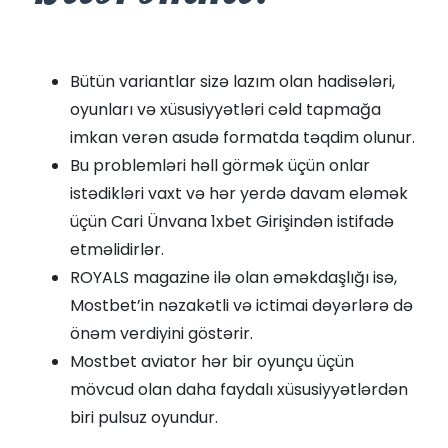
Bütün variantlar sizə lazım olan hadisələri,
oyunları və xüsusiyyətləri cəld tapmağa
imkan verən asudə formatda təqdim olunur.
Bu problemləri həll görmək üçün onlar
istədikləri vaxt və hər yerdə davam eləmək
üçün Cari Ünvana 1xbet Girişindən istifadə
etməlidirlər.
ROYALS magazine ilə olan əməkdaşlığı isə,
Mostbet’in nəzakətli və ictimai dəyərlərə də
önəm verdiyini göstərir.
Mostbet aviator hər bir oyunçu üçün
mövcud olan daha faydalı xüsusiyyətlərdən
biri pulsuz oyundur.