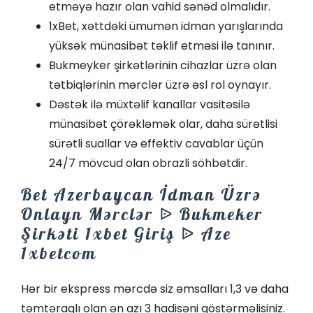
etməyə hazır olan vahid sənəd olmalıdır.
1xBet, xəttdəki ümumən idman yarışlarında
yüksək münasibət təklif etməsi ilə tanınır.
Bukmeyker şirkətlərinin cihazlar üzrə olan
tətbiqlərinin mərclər üzrə əsl rol oynayır.
Dəstək ilə müxtəlif kanallar vasitəsilə
münasibət çörəkləmək olar, daha sürətlisi
sürətli suallar və effektiv cavablar üçün
24/7 mövcud olan obrazli söhbətdir.
Bet Azerbaycan İdman Üzrə
Onlayn Mərclər ᐉ Bukmeker
Şirkəti 1xbet Giriş ᐉ Aze
1xbetcom
Hər bir ekspress mərcdə siz əmsalları 1,3 və daha
təmtəraqlı olan ən azı 3 hadisəni göstərməlisiniz.