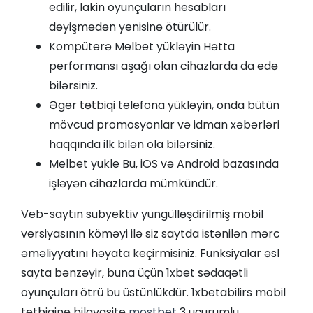
edilir, lakin oyunçuların hesabları
dəyişmədən yenisinə ötürülür.
Kompüterə Melbet yükləyin Hətta
performansı aşağı olan cihazlarda da edə
bilərsiniz.
Əgər tətbiqi telefona yükləyin, onda bütün
mövcud promosyonlar və idman xəbərləri
haqqında ilk bilən ola bilərsiniz.
Melbet yukle Bu, iOS və Android bazasında
işləyən cihazlarda mümkündür.
Veb-saytın subyektiv yüngülləşdirilmiş mobil
versiyasının köməyi ilə siz saytda istənilən mərc
əməliyyatını həyata keçirmisiniz. Funksiyalar əsl
sayta bənzəyir, buna üçün 1xbet sədaqətli
oyunçuları ötrü bu üstünlükdür. 1xbetabilirs mobil
tətbiqinə bilavasitə
mostbet
3 uçurumlu