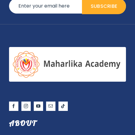
ABOUT