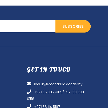
GET IN TOUCH
inquiry@maharlika.academy
+971 56 385 4189/+971 58 598
0158
+971 56 114 5167