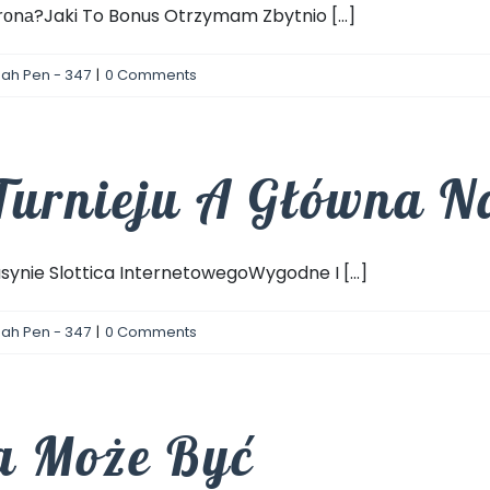
rоnа?Jaki To Bonus Otrzymam Zbytnio [...]
Uah Pen - 347
|
0 Comments
 Turnieju A Główna 
ynie Slottica InternetowegoWygodne I [...]
Uah Pen - 347
|
0 Comments
ja Może Być