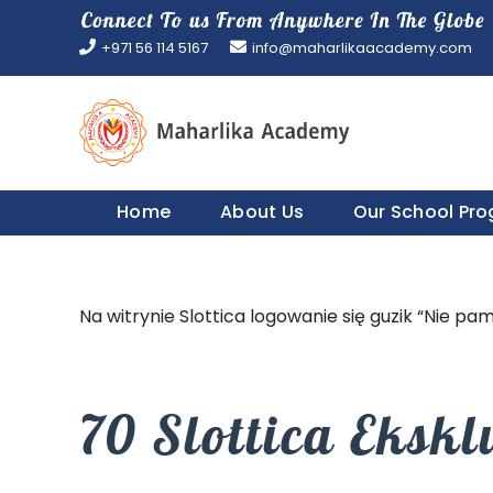
Skip
to
+971 56 114 5167
info@maharlikaacademy.com
content
Home
About Us
Our School Pr
Na witrynie Slottica logowanie się guzik “Nie p
70 Slottica Eksk