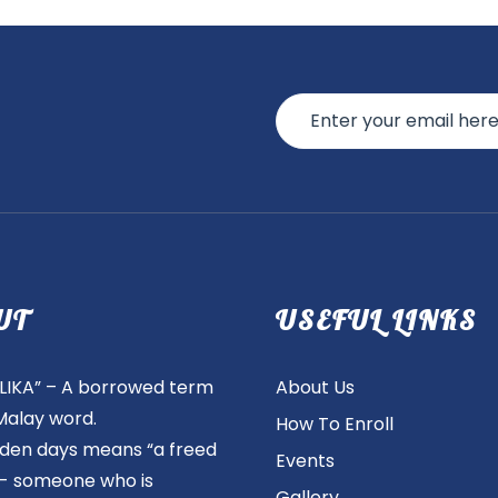
UT
USEFUL LINKS
IKA” – A borrowed term
About Us
Malay word.
How To Enroll
olden days means “a freed
Events
”- someone who is
Gallery