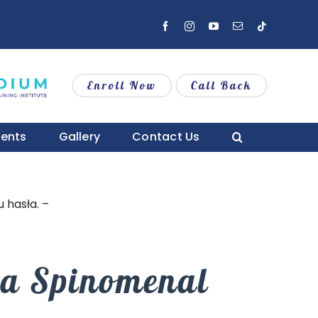
Facebook
Instagram
YouTube
Email
Tiktok
Enroll Now
Call Back
vents
Gallery
Contact Us
 hasła. –
wa Spinomenal