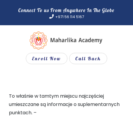
Skip
to
+971 56 114 5167
content
Enroll Now
Call Back
To właśnie w tamtym miejscu najczęściej
umieszczane są informacje o suplementarnych
punktach. –