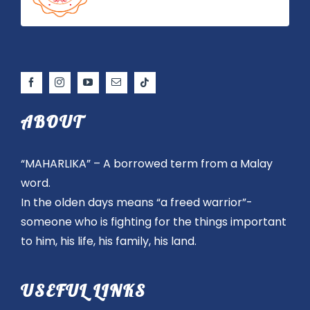
ABOUT
“MAHARLIKA” – A borrowed term from a Malay
word.
In the olden days means “a freed warrior”-
someone who is fighting for the things important
to him, his life, his family, his land.
USEFUL LINKS