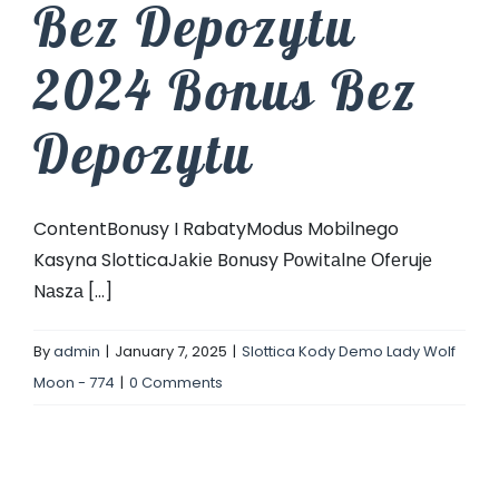
Bez Depozytu
2024 Bonus Bez
Depozytu
ContentBonusy I RabatyModus Mobilnego
Kasyna SlotticaJаkіе Bоnusy Роwіtаlnе Оfеrujе
Nаszа [...]
By
admin
|
January 7, 2025
|
Slottica Kody Demo Lady Wolf
Moon - 774
|
0 Comments