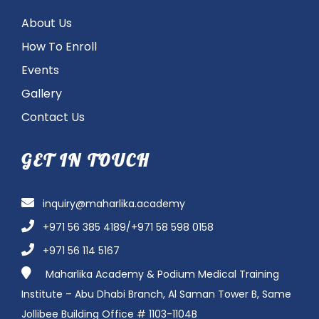
About Us
How To Enroll
Events
Gallery
Contact Us
GET IN TOUCH
inquiry@maharlika.academy
+971 56 385 4189/+971 58 598 0158
+971 56 114 5167
Maharlika Academy & Podium Medical Training
Institute – Abu Dhabi Branch, Al Saman Tower B, Same
Jollibee Building Office # 1103-1104B